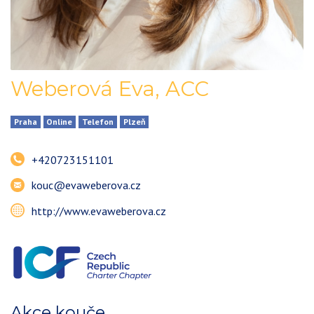
Weberová Eva
,
ACC
Praha
Online
Telefon
Plzeň
+420723151101
kouc@evaweberova.cz
http://www.evaweberova.cz
Akce kouče