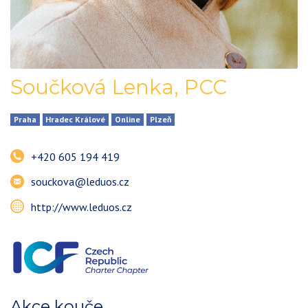
Součková Lenka
,
PCC
Praha
Hradec Králové
Online
Plzeň
+420 605 194 419
souckova@leduos.cz
http://www.leduos.cz
Akce kouče