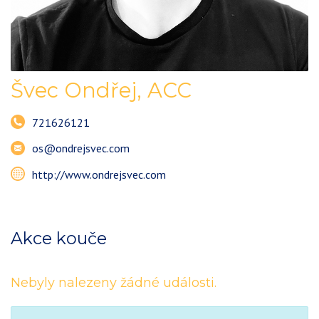
Švec Ondřej
,
ACC
721626121
os@ondrejsvec.com
http://www.ondrejsvec.com
Akce kouče
Nebyly nalezeny žádné události.