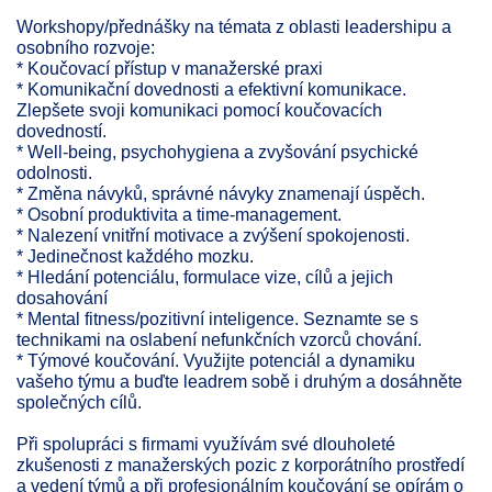
Workshopy/přednášky na témata z oblasti leadershipu a
osobního rozvoje:
* Koučovací přístup v manažerské praxi
* Komunikační dovednosti a efektivní komunikace.
Zlepšete svoji komunikaci pomocí koučovacích
dovedností.
* Well-being, psychohygiena a zvyšování psychické
odolnosti.
* Změna návyků, správné návyky znamenají úspěch.
* Osobní produktivita a time-management.
* Nalezení vnitřní motivace a zvýšení spokojenosti.
* Jedinečnost každého mozku.
* Hledání potenciálu, formulace vize, cílů a jejich
dosahování
* Mental fitness/pozitivní inteligence. Seznamte se s
technikami na oslabení nefunkčních vzorců chování.
* Týmové koučování. Využijte potenciál a dynamiku
vašeho týmu a buďte leadrem sobě i druhým a dosáhněte
společných cílů.
Při spolupráci s firmami využívám své dlouholeté
zkušenosti z manažerských pozic z korporátního prostředí
a vedení týmů a při profesionálním koučování se opírám o