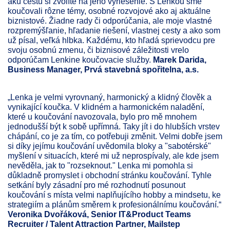
akú cestu si zvolíte na jeho vyriešenie. S Lenkou sme
koučovali rôzne témy, osobné rozvojové ako aj aktuálne
biznistové. Žiadne rady či odporúčania, ale moje vlastné
rozpremýšľanie, hľadanie riešení, vlastnej cesty a ako som
už písal, veľká hlbka. Každému, kto hľadá sprievodcu pre
svoju osobnú zmenu, či biznisové záležitosti vrelo
odporúčam Lenkine koučovacie služby.
Marek Darida,
Business Manager, Prvá stavebná spořitelna, a.s.
„Lenka je velmi vyrovnaný, harmonický a klidný člověk a
vynikající koučka. V klidném a harmonickém naladění,
které u koučování navozovala, bylo pro mě mnohem
jednodušší být k sobě upřímná. Taky jít i do hlubších vrstev
chápání, co je za tím, co potřebuji změnit. Velmi dobře jsem
si díky jejímu koučování uvědomila bloky a "sabotérské"
myšlení v situacích, které mi už neprospívaly, ale kde jsem
nevěděla, jak to "rozseknout." Lenka mi pomohla si
důkladně promyslet i obchodní stránku koučování. Tyhle
setkání byly zásadní pro mé rozhodnutí posunout
koučování s místa velmi naplňujícího hobby a mindsetu, ke
strategiím a plánům směrem k profesionálnímu koučování.“
Veronika Dvořáková, Senior IT&Product Teams
Recruiter / Talent Attraction Partner, Mailstep