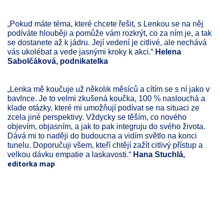
„Pokud máte téma, které chcete řešit, s Lenkou se na něj
podíváte hlouběji a pomůže vám rozkrýt, co za ním je, a tak
se dostanete až k jádru. Její vedení je citlivé, ale nechává
vás ukolébat a vede jasnými kroky k akci.“
Helena
Sabolčáková, podnikatelka
„Lenka mě koučuje už několik měsíců a cítím se s ní jako v
bavlnce. Je to velmi zkušená koučka, 100 % naslouchá a
klade otázky, které mi umožňují podívat se na situaci ze
zcela jiné perspektivy. Vždycky se těším, co nového
objevím, objasním, a jak to pak integruju do svého života.
Dává mi to naději do budoucna a vidím světlo na konci
tunelu. Doporučuji všem, kteří chtějí zažít citlivý přístup a
,
velkou dávku empatie a laskavosti.“
Hana Stuchlá
editorka map