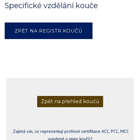
Specifické vzdělání kouče
ZPĚT NA REGISTR KOUČŮ
Zpět na přehled koučů
Zajímá vás, co reprezentují profesní certifikace ACC, PCC, MCC
uvedené u jmen koučů?