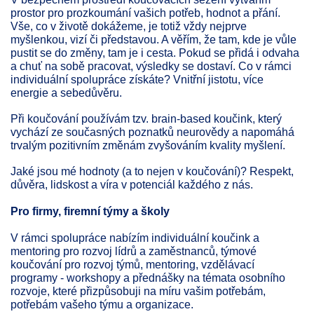
prostor pro prozkoumání vašich potřeb, hodnot a přání.
Vše, co v životě dokážeme, je totiž vždy nejprve
myšlenkou, vizí či představou. A věřím, že tam, kde je vůle
pustit se do změny, tam je i cesta. Pokud se přidá i odvaha
a chuť na sobě pracovat, výsledky se dostaví. Co v rámci
individuální spolupráce získáte? Vnitřní jistotu, více
energie a sebedůvěru.
Při koučování používám tzv. brain-based koučink, který
vychází ze současných poznatků neurovědy a napomáhá
trvalým pozitivním změnám zvyšováním kvality myšlení.
Jaké jsou mé hodnoty (a to nejen v koučování)? Respekt,
důvěra, lidskost a víra v potenciál každého z nás.
Pro firmy, firemní týmy a školy
V rámci spolupráce nabízím individuální koučink a
mentoring pro rozvoj lídrů a zaměstnanců, týmové
koučování pro rozvoj týmů, mentoring, vzdělávací
programy - workshopy a přednášky na témata osobního
rozvoje, které přizpůsobuji na míru vašim potřebám,
potřebám vašeho týmu a organizace.