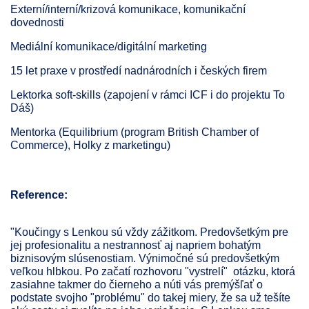
Externí/interní/krizová komunikace, komunikační
dovednosti
Mediální komunikace/digitální marketing
15 let praxe v prostředí nadnárodních i českých firem
Lektorka soft-skills (zapojení v rámci ICF i do projektu To
Dáš)
Mentorka (Equilibrium (program British Chamber of
Commerce),
Holky z marketingu)
Reference:
"Koučingy s Lenkou sú vždy zážitkom. Predovšetkým pre
jej profesionalitu a nestrannosť aj napriem bohatým
biznisovým slúsenostiam. Výnimočné sú predovšetkým
veľkou hlbkou. Po začatí rozhovoru "vystrelí" otázku, ktorá
zasiahne takmer do čierneho a núti vás premýšľať o
podstate svojho "problému" do takej miery, že sa už tešíte