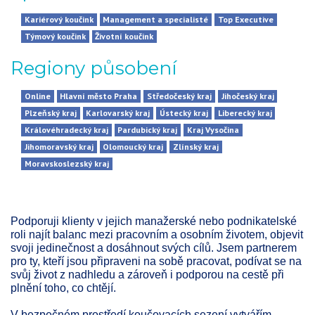
Kariérový koučink
Management a specialisté
Top Executive
Týmový koučink
Životní koučink
Regiony působení
Online
Hlavní město Praha
Středočeský kraj
Jihočeský kraj
Plzeňský kraj
Karlovarský kraj
Ústecký kraj
Liberecký kraj
Královéhradecký kraj
Pardubický kraj
Kraj Vysočina
Jihomoravský kraj
Olomoucký kraj
Zlínský kraj
Moravskoslezský kraj
Podporuji klienty v jejich manažerské nebo podnikatelské
roli najít balanc mezi pracovním a osobním životem, objevit
svoji jedinečnost a dosáhnout svých cílů. Jsem partnerem
pro ty, kteří jsou připraveni na sobě pracovat, podívat se na
svůj život z nadhledu a zároveň i podporou na cestě při
plnění toho, co chtějí.
V bezpečném prostředí koučovacích sezení vytvářím