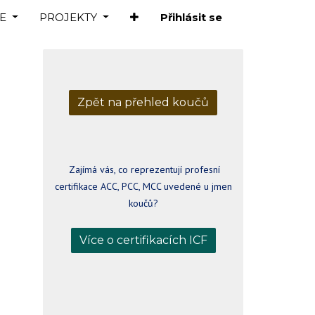
E
PROJEKTY
Přihlásit se
Zpět na přehled koučů
Zajímá vás, co reprezentují profesní
certifikace ACC, PCC, MCC uvedené u jmen
koučů?
Více o certifikacích ICF