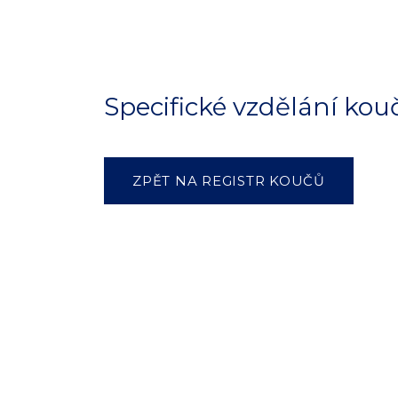
Specifické vzdělání kou
ZPĚT NA REGISTR KOUČŮ