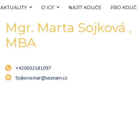
AKTUALITY
O ICF
NAJÍT KOUČE
PRO KOUČ
Mgr.
Marta
Sojková
,
MBA
+420602181097
Sojkova.mar@seznam.cz