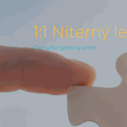
1:1 Niterný 
Zachyťte správný směr