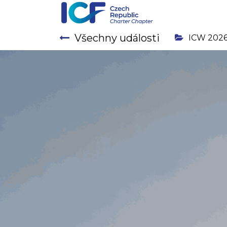
Všechny události
ICW 202