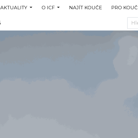
AKTUALITY
O ICF
NAJÍT KOUČE
PRO KOUČ
6