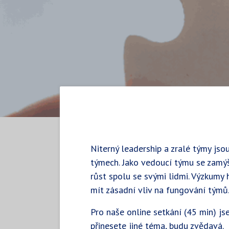
Niterný leadership a zralé týmy jso
týmech. Jako vedoucí týmu se zamýšl
růst spolu se svými lidmi. Výzkumy
mít zásadní vliv na fungování týmů
Pro naše online setkání (45 min) jse
přinesete jiné téma, budu zvědavá.