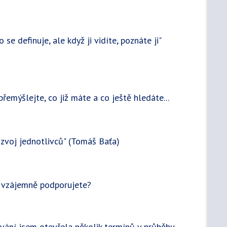
 se definuje, ale když ji vidíte, poznáte ji"
přemýšlejte, co již máte a co ještě hledáte...
ozvoj jednotlivců" (Tomáš Baťa)
se vzájemně podporujete?
vání jsem otevřela několik termínů v průběhu