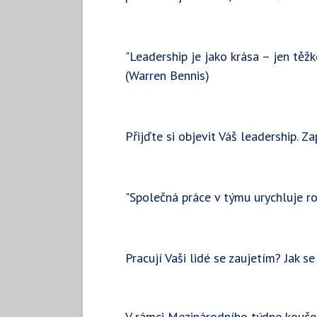
"Leadership je jako krása – jen těžko
(Warren Bennis)
Přijďte si objevit Váš leadership. Za
"Společná práce v týmu urychluje r
Pracují Vaši lidé se zaujetím? Jak 
V rámci Mezinárodního týdne koučo