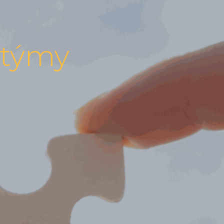
é týmy