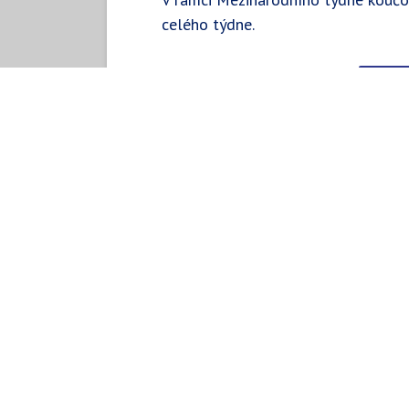
celého týdne.
Rezer
Blanka 
partner pro koučink, odvážné změn
hudecova
+420605457080