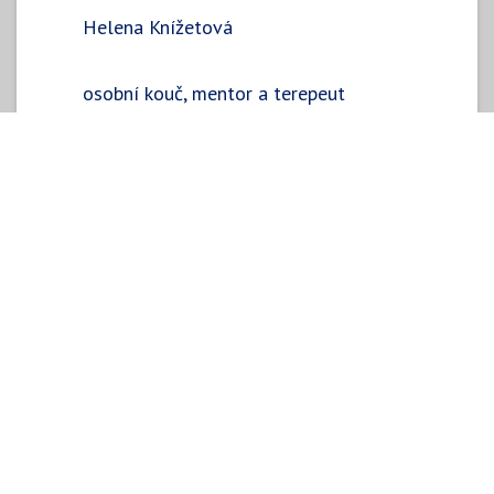
Helena Knížetová
osobní kouč, mentor a terepeut
metody Cesta
hk@helenaknizetova.cz
+420608215755
DATUM A ČAS