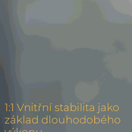
1:1 Vnitřní stabilita jako
základ dlouhodobého
výkonu