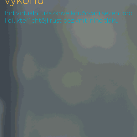
Individuální ukázkové koučovací sezení pro
lidi, kteří chtějí růst bez vnitřního tlaku