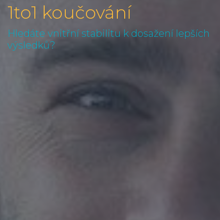
1to1 koučování
Hledáte vnitřní stabilitu k dosažení lepších
výsledků?