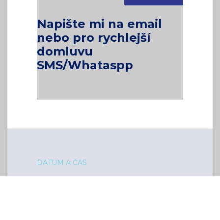
Napište mi na email
nebo pro rychlejší
domluvu
SMS/Whataspp
DATUM A ČAS
středa
15. května 2024
9:00
11:00