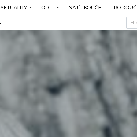
AKTUALITY
O ICF
NAJÍT KOUČE
PRO KOUČ
4