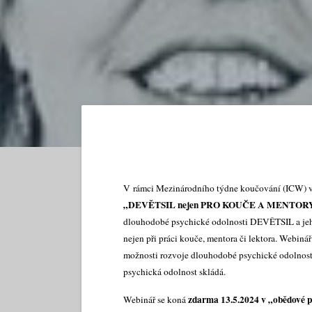
V rámci Mezinárodního týdne koučování (ICW) v
„DEVĚTSIL nejen PRO KOUČE A MENTOR
dlouhodobé psychické odolnosti DEVĚTSIL a jeho pr
nejen při práci kouče, mentora či lektora. Webiná
možnosti rozvoje dlouhodobé psychické odolnosti 
psychická odolnost skládá.
zdarma 13.5.2024 v „obědové 
Webinář se koná