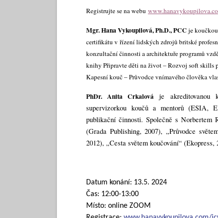
Registrujte se na webu
www.hanavykoupilova.c
Mgr. Hana Vykoupilová, Ph.D., PCC
je koučkou 
certifikátu v řízení lidských zdrojů britské profe
konzultační činnosti a architektuře programů vzd
knihy Připravte děti na život – Rozvoj soft skil
Kapesní kouč – Průvodce vnímavého člověka vla
PhDr. Anita Crkalová
je akreditovanou
supervizorkou koučů a mentorů (ESIA, E
publikační činnosti. Společně s Norbertem 
(Grada Publishing, 2007), „Průvodce světe
2012), „Cesta světem koučování“ (Ekopress, 
Datum konání: 13.5. 2024
Čas: 12:00-13:00
Místo: online ZOOM
Registrace:
www.hanavykoupilova.com/i