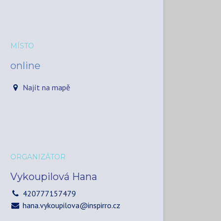
MÍSTO
online
Najít na mapě
ORGANIZÁTOR
Vykoupilová Hana
420777157479
hana.vykoupilova@inspirro.cz