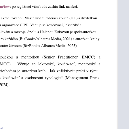
om/icw
; po registraci vám bude zaslán link na akci.
akreditovanou Mezinárodní federací koučů (ICF) a držitelkou
sní organizace CIPD. Věnuje se koučovací, lektorské a
ělávání a rozvoje. Spolu s Helenou Zitkovou je spoluautorkou
ls pro každého (BizBooks/Albatros Media, 2021) a autorkou knihy
stním životem (BizBooks/ Albatros Media, 2023)
 koučkou a mentorkou (Senior Practitioner, EMCC) a
MCC). Věnuje se lektorské, koučovací, mentorské a
Riethofem je autorkou knih
„Jak zefektivnit práci v týmu“
m koučování a osobnostní typologie“ (Management Press,
2024).
cw