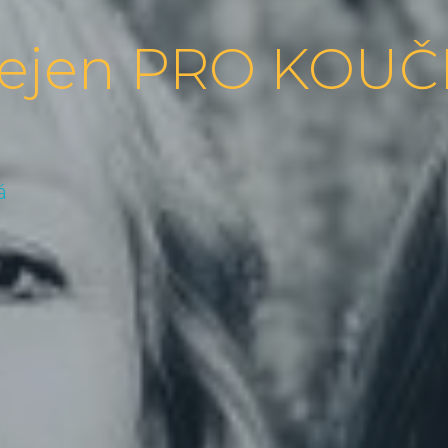
nejen PRO KOUČ
á