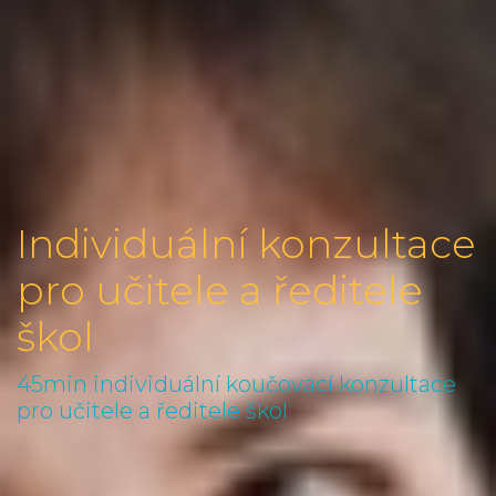
Individuální konzultace
pro učitele a ředitele
škol
45min individuální koučovací konzultace
pro učitele a ředitele škol