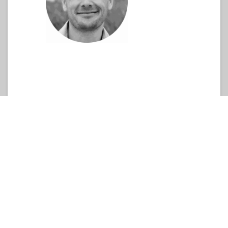
DATUM A ČAS
úterý
9. května 2023
8:30
18:00
Europe/Prague