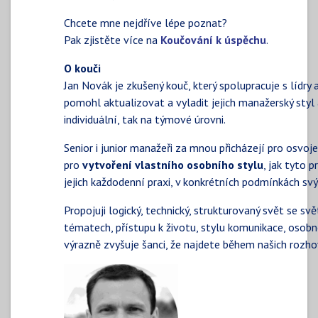
Chcete mne nejdříve lépe poznat?
Pak zjistěte více na
Koučování k úspěchu
.
O kouči
Jan Novák je zkušený kouč, který spolupracuje s lídry
pomohl aktualizovat a vyladit jejich manažerský styl 
individuální, tak na týmové úrovni.
Senior i junior manažeři za mnou přicházejí pro osvoj
pro
vytvoření vlastního osobního stylu
, jak tyto 
jejich každodenní praxi, v konkrétních podmínkách sv
Propojuji logický, technický, strukturovaný svět se sv
tématech, přístupu k životu, stylu komunikace, oso
výrazně zvyšuje šanci, že najdete během našich rozho