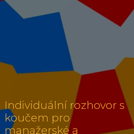
Individuální rozhovor s
koučem pro
manažerské a