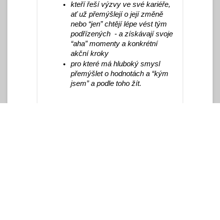
kteří řeší výzvy ve své kariéře, 
ať už přemýšlejí o její změně 
nebo “jen” chtějí lépe vést tým 
podřízených  - a získávají svoje 
“aha” momenty a konkrétní 
akční kroky
pro které má hluboký smysl 
přemýšlet o hodnotách a “kým 
jsem” a podle toho žít.
Když si lidé přijdou na svá vlastní 
řešení a dospějí k vlastním 
rozhodnutím, 
když s radostí vnímám jejich objevy, 
ze kterých zůstanou na chvíli zaražení
když mě překvapí, že jejich “řešení” v 
dané situaci je úplně  jiné než by bylo 
moje, 
je to pro mě obrovská radost a 
uspokojení.