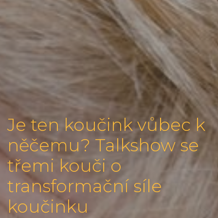
Je ten koučink vůbec k
něčemu? Talkshow se
třemi kouči o
transformační síle
koučinku