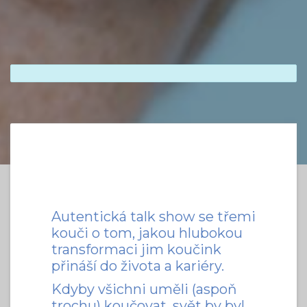
Autentická talk show se třemi
kouči o tom, jakou hlubokou
transformaci jim koučink
přináší do života a kariéry.
Kdyby všichni uměli (aspoň
trochu) koučovat, svět by byl