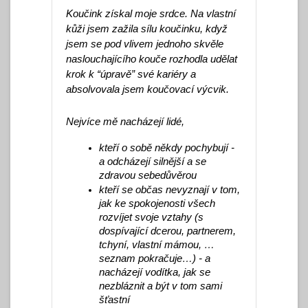
Koučink získal moje srdce. Na vlastní 
kůži jsem zažila sílu koučinku, když 
jsem se pod vlivem jednoho skvěle 
naslouchajícího kouče rozhodla udělat 
krok k “úpravě” své kariéry a 
absolvovala jsem koučovací výcvik.
Nejvíce mě nacházejí lidé, 
kteří o sobě někdy pochybují - 
a odcházejí silnější a se 
zdravou sebedůvěrou
kteří se občas nevyznají v tom, 
jak ke spokojenosti všech 
rozvíjet svoje vztahy (s 
dospívající dcerou, partnerem, 
tchyní, vlastní mámou, … 
seznam pokračuje…) - a 
nacházejí vodítka, jak se 
nezbláznit a být v tom sami 
šťastní