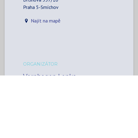
Praha 5-Smíchov
Najít na mapě
ORGANIZÁTOR
Vornhagen Lenka
773670889
poradenstvi@lenkavornhagen.cz
SDÍLET