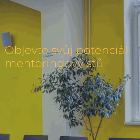
Objevte svůj potenciál-
mentoringový stůl