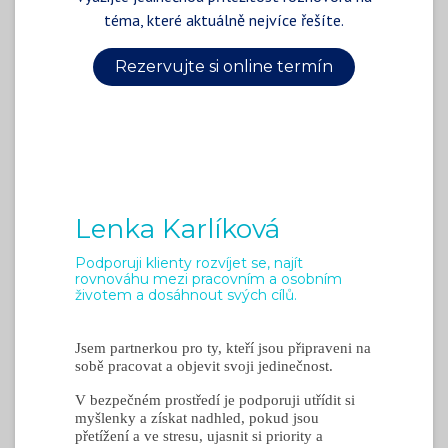
téma, které aktuálně nejvíce řešíte.
Rezervujte si online termín
Lenka Karlíková
Podporuji klienty rozvíjet se, najít
rovnováhu mezi pracovním a osobním
životem a dosáhnout svých cílů.
Jsem partnerkou pro ty, kteří jsou připraveni na
sobě pracovat a objevit svoji jedinečnost.
V bezpečném prostředí je podporuji utřídit si
myšlenky a získat nadhled, pokud jsou
přetížení a ve stresu, ujasnit si priority a