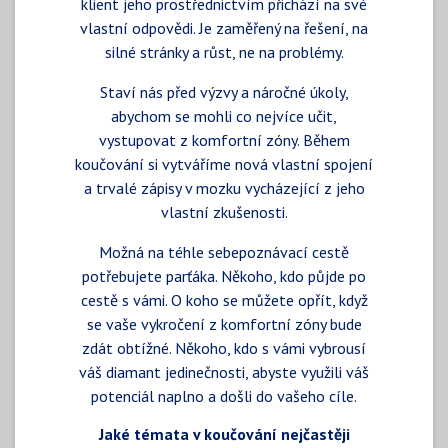
klient jeho prostřednictvím přichází na své
vlastní odpovědi. Je zaměřený na řešení, na
silné stránky a růst, ne na problémy.
Staví nás před výzvy a náročné úkoly,
abychom se mohli co nejvíce učit,
vystupovat z komfortní zóny. Během
koučování si vytváříme nová vlastní spojení
a trvalé zápisy v mozku vycházející z jeho
vlastní zkušenosti.
Možná na téhle sebepoznávací cestě
potřebujete parťáka. Někoho, kdo půjde po
cestě s vámi. O koho se můžete opřít, když
se vaše vykročení z komfortní zóny bude
zdát obtížné. Někoho, kdo s vámi vybrousí
váš diamant jedinečnosti, abyste využili váš
potenciál naplno a došli do vašeho cíle.
Jaké témata v koučování nejčastěji