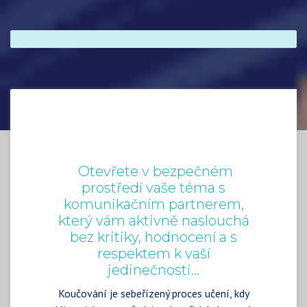
Otevřete v bezpečném
prostředí vaše téma s
komunikačním partnerem,
který vám aktivně naslouchá
bez kritiky, hodnocení a s
respektem k vaší
jedinečnosti...
Koučování je sebeřízený proces učení, kdy