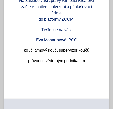
Na základě vaší zprávy vám Zita Krčálová
zašle e-mailem potvrzení a přihlašovací
údaje
do platformy ZOOM.
Těším se na vás.
Eva Mohauptová, PCC
kouč, týmový kouč, supervizor koučů
průvodce vědomým podnikáním