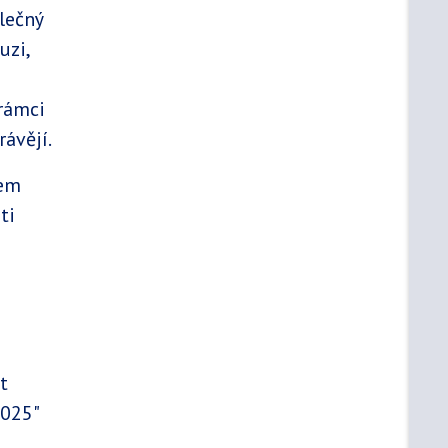
olečný
uzi,
rámci
rávějí.
kem
ti
st
2025"