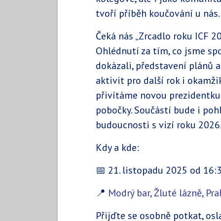
tvoří příběh koučování u nás.
Čeká nás „Zrcadlo roku ICF 20
Ohlédnutí za tím, co jsme sp
dokázali, představení plánů a
aktivit pro další rok i okamži
přivítáme novou prezidentku
pobočky. Součástí bude i poh
budoucnosti s vizí roku 2026
Kdy a kde:
📅 21. listopadu 2025 od 16:
📍
Modrý bar, Žluté lázně, Pr
Přijďte se osobně potkat, osla