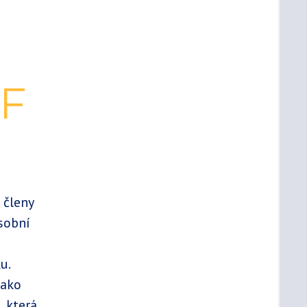
CF
 členy
sobní
u.
jako
, která