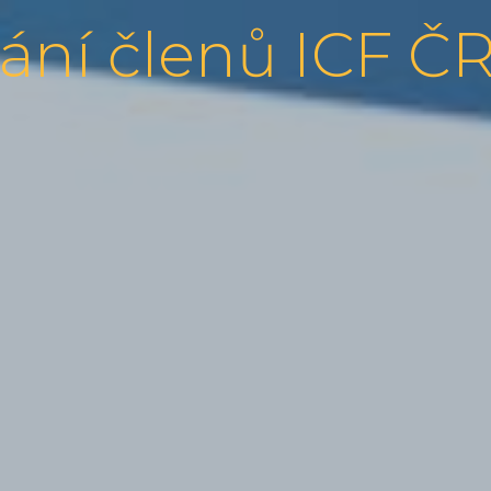
ání členů ICF Č