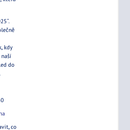
25“.
olečně
k, kdy
 naší
led do
.
30
aha
vit, co