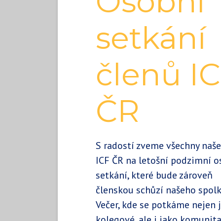
Osobní
setkání
členů I
ČR
S radostí zveme všechny naše
ICF ČR na letošní podzimní o
setkání, které bude zároveň
členskou schůzí našeho spolk
Večer, kde se potkáme nejen 
kolegové, ale i jako komunita