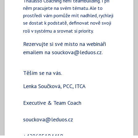
Thalasso Coaching není teambuilding. I při
něm pracujete na svém tématu. Ale to
prostředí vám pomůže mít nadhled, rychleji
se dostat k podstatě, definovat nově svoji
roli v systému a srovnat si priority.
Rezervujte si své místo na webináři
emailem na
souckova@leduos.cz.
Těším se na vás.
Lenka Součková, PCC, ITCA
Executive & Team Coach
souckova@leduos.cz
+420605194419