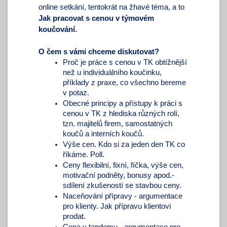
online setkání, tentokrát na žhavé téma, a to
Jak pracovat s cenou v týmovém 
koučování. 
O čem s vámi chceme diskutovat?
Proč je práce s cenou v TK obtížnější 
než u individuálního koučinku, 
příklady z praxe, co všechno bereme 
v potaz. 
Obecné principy a přístupy k práci s 
cenou v TK z hlediska různých rolí, 
tzn. majitelů firem, samostatných 
koučů a interních koučů. 
Výše cen. Kdo si za jeden den TK co 
říkáme. Poll. 
Ceny flexibilní, fixní, fíčka, výše cen, 
motivační podněty, bonusy apod.- 
sdílení zkušeností se stavbou ceny. 
Naceňování přípravy - argumentace 
pro klienty. Jak přípravu klientovi 
prodat.
Cena v tandemu - argumentace pro 