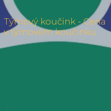
Týmový koučink - Cena
v týmovém koučinku