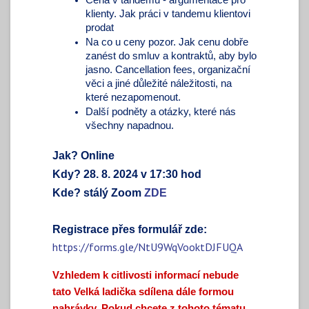
klienty. J
ak práci v tandemu klientovi 
prodat 
Na co u ceny pozor. Jak cenu dobře 
zanést do smluv a kontraktů, aby bylo 
jasno. Cancellation fees, organizační 
věci a jiné důležité náležitosti, na 
které nezapomenout. 
Další podněty a otázky, které nás 
všechny napadnou. 
Jak?
Online
Kdy?
28. 8. 2024 v 17:30 hod
Kde?
stálý Zoom
ZDE
Registrace přes formulář zde:
https://forms.gle/NtU9WqVooktDJFUQA
Vzhledem k citlivosti informací nebude
tato Velká ladička sdílena dále formou
nahrávky. Pokud chcete z tohoto tématu