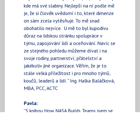
kde má své slabiny. Nejlepší na ní podle mě
je, že si člověk uvědomí i to, které dimenze
on sám zcela vytěsňuje. To mě snad
obohatilo nejvíce. U mě to byl kupodivu
důraz na lidskou stránku spolupráce v
týmu, zapojování lidí a oceňování. Navíc se
ze stejného pohledu můžeme dívat i na
svoje rodiny, partnerství, přátelství a
jakékoliv jiné organizace. Věřím, že je to
stále velká příležitost i pro mnoho týmů,
koučů, leaderů a lidí. " Ing. Halka Baláčková,
MBA, PCC, ACTC
Pavla:
“S knihou How NASA Builds Teams jsem se
seznámila díky Halce, cca před deseti lety.
Nadchla mě ucelenost a zároveň
srozumitelnost tohoto konceptu a začala