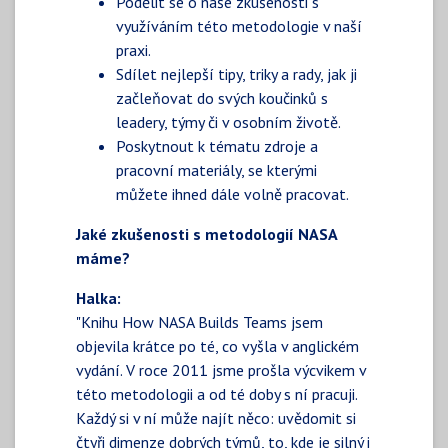
Podělit se o naše zkušenosti s
využíváním této metodologie v naší
praxi.
Sdílet nejlepší tipy, triky a rady, jak ji
začleňovat do svých koučinků s
leadery, týmy či v osobním životě.
Poskytnout k tématu zdroje a
pracovní materiály, se kterými
můžete ihned dále volně pracovat.
Jaké zkušenosti s metodologií NASA
máme?
Halka:
"Knihu How NASA Builds Teams jsem
objevila krátce po té, co vyšla v anglickém
vydání. V roce 2011 jsme prošla výcvikem v
této metodologii a od té doby s ní pracuji.
Každý si v ní může najít něco: uvědomit si
čtyři dimenze dobrých týmů, to, kde je silný i