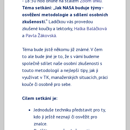
- 18:30 hod online na stálém
Zoom linku
.
Téma setkání: „Jak NASA buduje týmy -
osvěžení metodologie a sdílení osobních
zkušeností.“
Ladičkou vás provedou
zkušené koučky a lektorky,
Halka Baláčková
a
Pavla Žákovská.
Téma bude jistě někomu již známé. V čem
to ale bude jiné je to, že s vámi budeme
společně sdílet naše osobní zkušenosti s
touto metodologií a nejlepší tipy, jak ji
využívat v TK, manažerských situacích, práci
kouče či osobně pro sebe.
Cílem setkání je:
Jednoduše techniku představit pro ty,
kdo ji ještě neznají či osvěžit pro
znalce.