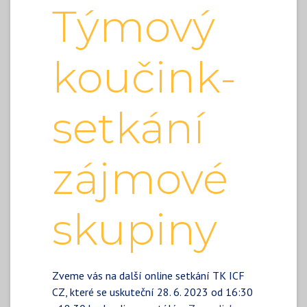
Týmový
koučink-
setkání
zájmové
skupiny
Zveme vás na další online setkání TK ICF
CZ, které se uskuteční 28. 6. 2023 od 16:30