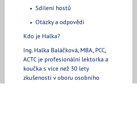
Sdílení hostů
Otázky a odpovědi
Kdo je Halka?
Ing. Halka Baláčková, MBA, PCC,
ACTC je profesionální lektorka a
koučka s více než 30 lety
zkušeností v oboru osobního
rozvoje lidí, týmů a firem. Od roku
2001 působí jako nezávislá
lektorka a koučka. Její vášní je
týmová spolupráce a
sledování nejnovějších trendů v
oboru rozvoje lidského