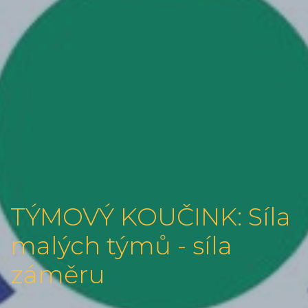
TÝMOVÝ KOUČINK: Síla
malých týmů - síla
záměru