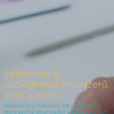
Výkonnost a
spokojenost manažerů,
lídrů a týmů
Webinář pro manažery, lídry, HR a L&D,
které zajímá dlouhodobě udržitelný výkon