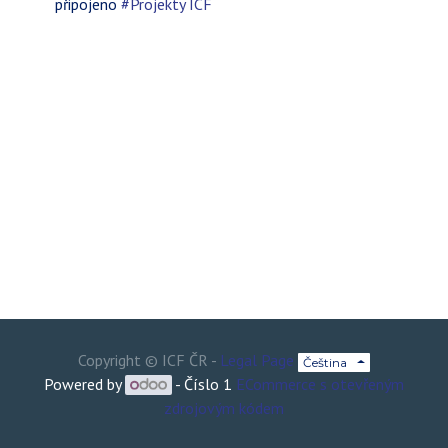
připojeno
#Projekty ICF
Copyright ©
ICF ČR
-
Legal Page
Čeština
Powered by
- Číslo 1
ECommerce s otevřeným
zdrojovým kódem