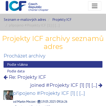
Seznam e-mailových adres
Projekty ICF
připojeno #Projekty ICF [1] [ [...]
Projekty ICF archivy seznamů
adres
Procházet archivy
Podle vlákna
Podle data
Re: Projekty ICF
joined #Projekty ICF [1] [1] [...]
připojeno #Projekty ICF [1] [ [...]
od
Martin Mezzei
-
19.05.2025 09:16:26