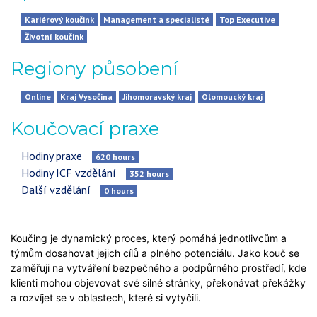
Kariérový koučink
Management a specialisté
Top Executive
Životní koučink
Regiony působení
Online
Kraj Vysočina
Jihomoravský kraj
Olomoucký kraj
Koučovací praxe
Hodiny praxe
620
hours
Hodiny ICF vzdělání
352
hours
Další vzdělání
0
hours
Koučing je dynamický proces, který pomáhá jednotlivcům a
týmům dosahovat jejich cílů a plného potenciálu. Jako kouč se
zaměřuji na vytváření bezpečného a podpůrného prostředí, kde
klienti mohou objevovat své silné stránky, překonávat překážky
a rozvíjet se v oblastech, které si vytyčili.