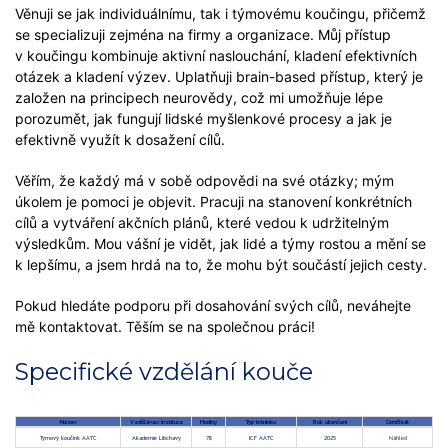
Věnuji se jak individuálnímu, tak i týmovému koučingu, přičemž
se specializuji zejména na firmy a organizace. Můj přístup
v koučingu kombinuje aktivní naslouchání, kladení efektivních
otázek a kladení výzev. Uplatňuji brain-based přístup, který je
založen na principech neurovědy, což mi umožňuje lépe
porozumět, jak fungují lidské myšlenkové procesy a jak je
efektivně využít k dosažení cílů.
Věřím, že každý má v sobě odpovědi na své otázky; mým
úkolem je pomoci je objevit. Pracuji na stanovení konkrétních
cílů a vytváření akčních plánů, které vedou k udržitelným
výsledkům. Mou vášní je vidět, jak lidé a týmy rostou a mění se
k lepšímu, a jsem hrdá na to, že mohu být součástí jejich cesty.
Pokud hledáte podporu při dosahování svých cílů, neváhejte
mě kontaktovat. Těším se na společnou práci!
Specifické vzdělání kouče
Název
Vzdělávací instituce
Hodiny
Typ tréninku
Rok ukončení
Certifikát
Týmový koučink AATC
Akademie Libchavy
78
ICF AATC
2025
Náhled