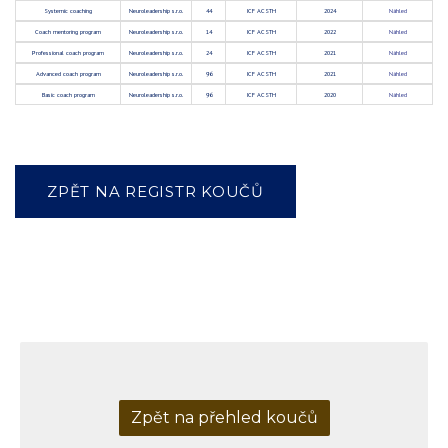
Systemic coaching
Neuroleadership s.r.o.
44
ICF ACSTH
2024
Náhled
Coach mentoring program
Neuroleadership s.r.o.
14
ICF ACSTH
2022
Náhled
Professional coach program
Neuroleadership s.r.o.
24
ICF ACSTH
2021
Náhled
Advanced coach program
Neuroleadership s.r.o.
96
ICF ACSTH
2021
Náhled
Basic coach program
Neuroleadership s.r.o.
96
ICF ACSTH
2020
Náhled
ZPĚT NA REGISTR KOUČŮ
Zpět na přehled koučů