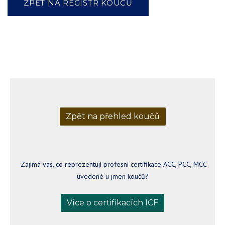
ZPĚT NA REGISTR KOUČŮ
Zpět na přehled koučů
Zajímá vás, co reprezentují profesní certifikace ACC, PCC, MCC
uvedené u jmen koučů?
Více o certifikacích ICF