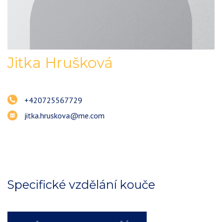
Jitka
Hrušková
+420725567729
jitka.hruskova@me.com
Specifické vzdělání kouče