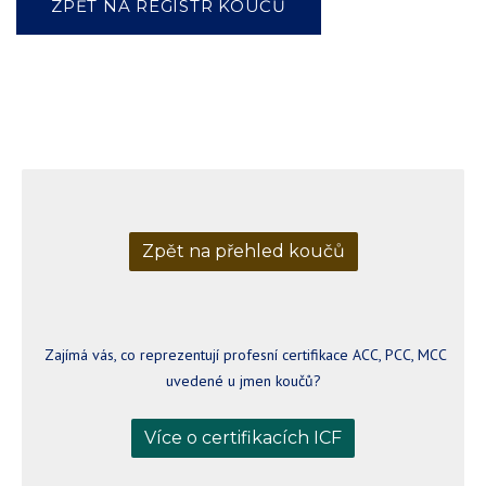
ZPĚT NA REGISTR KOUČŮ
Zpět na přehled koučů
Zajímá vás, co reprezentují profesní certifikace ACC, PCC, MCC
uvedené u jmen koučů?
Více o certifikacích ICF