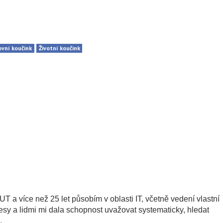
vní koučink
Životní koučink
 a více než 25 let působím v oblasti IT, včetně vedení vlastní
esy a lidmi mi dala schopnost uvažovat systematicky, hledat
.