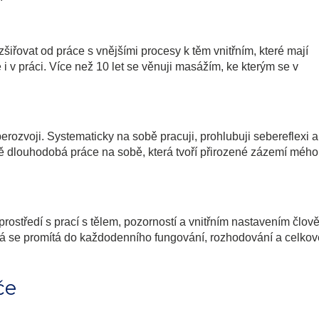
iřovat od práce s vnějšími procesy k těm vnitřním, které mají
 i v práci. Více než 10 let se věnuji masážím, ke kterým se v
zvoji. Systematicky na sobě pracuji, prohlubuji sebereflexi a
o mě dlouhodobá práce na sobě, která tvoří přirozené zázemí mého
rostředí s prací s tělem, pozorností a vnitřním nastavením člov
rá se promítá do každodenního fungování, rozhodování a celkov
če