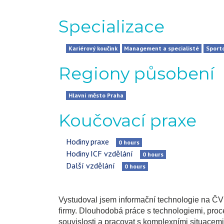
Specializace
Kariérový koučink
Management a specialisté
Sporto
Regiony působení
Hlavní město Praha
Koučovací praxe
Hodiny praxe
0
hours
Hodiny ICF vzdělání
0
hours
Další vzdělání
0
hours
Vystudoval jsem informační technologie na ČVUT
firmy. Dlouhodobá práce s technologiemi, proc
souvislosti a pracovat s komplexními situacemi