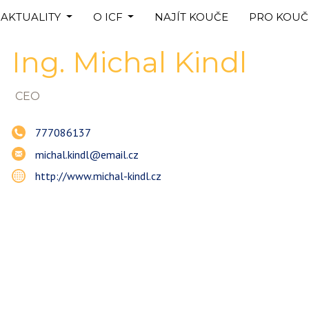
AKTUALITY
O ICF
NAJÍT KOUČE
PRO KOUČ
Ing.
Michal
Kindl
CEO
777086137
michal.kindl@email.cz
http://www.michal-kindl.cz