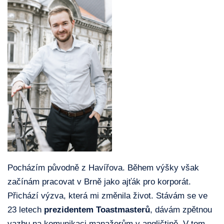
Pocházím původně z Havířova. Během výšky však
začínám pracovat v Brně jako ajťák pro korporát.
Přichází výzva, která mi změnila život. Stávám se ve
23 letech
prezidentem Toastmasterů
, dávám zpětnou
vazbu na komunikaci manažerům v angličtině. V tom