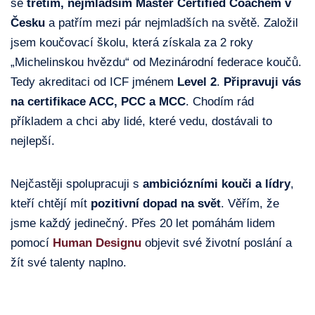
se
třetím,
nejmladším Master Certified Coachem v
Česku
a patřím mezi pár nejmladších na světě. Založil
jsem koučovací školu, která získala za 2 roky
„Michelinskou hvězdu“ od Mezinárodní federace koučů.
Tedy akreditaci od ICF jménem
Level 2
.
Připravuji vás
na certifikace ACC, PCC a MCC
. Chodím rád
příkladem a chci aby lidé, které vedu, dostávali to
nejlepší.
Nejčastěji spolupracuji s
ambiciózními kouči a lídry
,
kteří chtějí mít
pozitivní dopad na svět
. Věřím, že
jsme každý jedinečný. Přes 20 let pomáhám lidem
pomocí
Human Designu
objevit své životní poslání a
žít své talenty naplno.