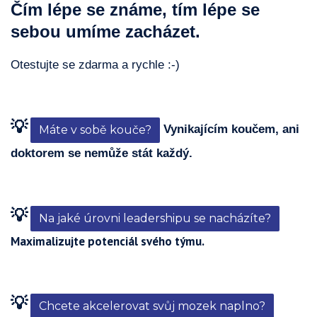
Čím lépe se známe, tím lépe se
sebou umíme zacházet.
Otestujte se zdarma a rychle :-)
💡
Vynikajícím koučem, ani
Máte v sobě kouče?
doktorem se nemůže stát každý.
💡
Na jaké úrovni leadershipu se nacházíte?
Maximalizujte potenciál svého týmu.
💡
Chcete akcelerovat svůj mozek naplno?