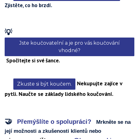
Zjistěte, co ho brzdí.
💡
Jste koučovatelní a je pro vás koučování
vhodné?
Spočítejte si své šance.
👌
Nekupujte zajíce v
Zkuste si být koučem.
pytli. Naučte se základy lidského koučování.
🤝
Přemýšlíte o spolupráci?
Mrkněte se na
její možnosti a zkušenosti klientů nebo