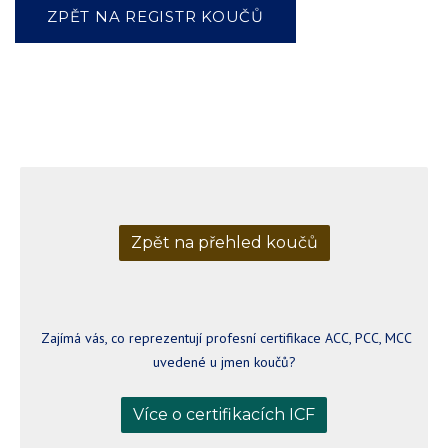
ZPĚT NA REGISTR KOUČŮ
Zpět na přehled koučů
Zajímá vás, co reprezentují profesní certifikace ACC, PCC, MCC
uvedené u jmen koučů?
Více o certifikacích ICF