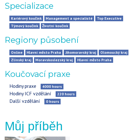
Specializace
Kariérový koučink
Management a specialisté
Top Executive
Týmový koučink
Životní koučink
Regiony působení
Online
Hlavní město Praha
Jihomoravský kraj
Olomoucký kraj
Zlínský kraj
Moravskoslezský kraj
Hlavní město Praha
Koučovací praxe
Hodiny praxe
4000
hours
Hodiny ICF vzdělání
220
hours
Další vzdělání
0
hours
Můj příběh