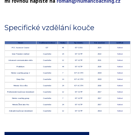
mi rovnou napište na
roman@humancoaching.cz
Specifické vzdělání kouče
Název
Vzdělávací instituce
Hodiny
Typ tréninku
Rok ukončení
Certifikát
PCC Assessor Course
ICF
40
ICF CCEU
2023
Náhled
Inner Freedom method
Coachville
24
ICF ACTP
2022
Náhled
Advanced communication skills
Coachville
12
ICF ACTP
2021
Náhled
Praktikum
Coachville
44
ICF ACTP
2020
Náhled
Mentor coaching group 2
Coachville
7
ICF ACSTH
2019
Náhled
Deep Dive
Coachville
14
ICF ACSTH
2019
Náhled
Metoda Síla světa
Coachville
24
ICF ACSTH
2018
Náhled
Profesionální koučovací dovednosti
Coachville
12
ICF ACTP
2017
Náhled
Mentor coaching group
Coachville
7
ICF ACTP
2017
Náhled
Metoda Život Jako Hra
Coachville
24
ICF ACTP
2017
Náhled
Základní koučovací dovednosti
Coachville
12
ICF ACTP
2016
Náhled