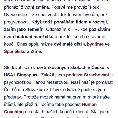
přichází životní změna. Poprvé mě provází kouč.
Uvědomuji si, že chci vést lidi k lepším životům, než
programovat.
Když totiž pomáhám lidem v rozvoji,
zářím jako Temelín
. Odcházím k HR, kde
poznávám
svou budoucí manželku
a později se oba stáváme
kouči. Dnes spolu máme
dvě malé děti
a
bydlíme ve
Španělsku
a Zlíně
.
Studoval jsem v
certifikovaných školách v Česku, v
USA i Singapuru
. Založil jsem
podcast Strachování
s
psycholožkou Hanou Mezerovou. Naší misí je pomáhat
Čechům a Slovákům žít život odvážně podle svých
představ. Protože mozek nemá na prvním místě naše
štěstí, ale přežití. Točíme také podcast
Human
Coaching
o cestách našich koučů i klientů. Stal jsem