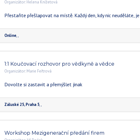
Organizátor:
Helena Knížetová
Přestaňte přešlapovat na místě. Každý den, kdy nic neuděláte, je
Online
,
,
1:1 Koučovací rozhovor pro vědkyně a vědce
Organizátor:
Marie Feřtrová
Dovolte si zastavit a přemýšlet jinak
Záluské 25, Praha 5
, ,
Workshop Mezigenerační předání firem