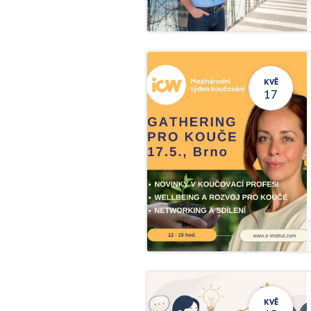
KVĚ
17
KVĚ