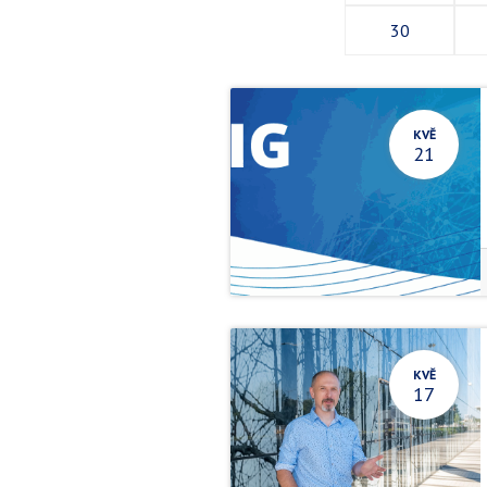
30
KVĚ
21
KVĚ
17