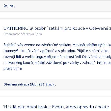
Online
,
,
GATHERING 🌿 osobní setkání pro kouče v Otevřené 
Organizátor:
Staňková Soňa
Srdečně vás zveme na závěrečné setkání Mezinárodního týdne k
Journey® - koučování v přírodě a s přírodou. Přijďte s námi zako
rozvoji lidí a wellbeingu v příjemném prostředí Otevřené zahrad
networking koučů, krátké zážitkové pozvánky v zahradě, inspirace 
prostředím
Otevřená zahrada (Údolní 33, Brno)
, ,
1:1 Udělejte první krok k životu, který opravdu chcete