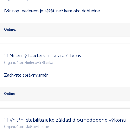
Být top leaderem je těžší, než kam oko dohlédne.
Online
,
,
1:1 Niterný leadership a zralé týmy
Organizátor:
Hudecová Blanka
Zachyťte správný směr
Online
,
,
1:1 Vnitřní stabilita jako základ dlouhodobého výkonu
Organizátor:
Blažková Lucie