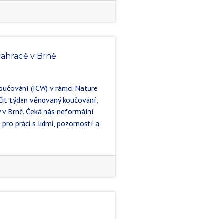
zahradě v Brně
oučování (ICW) v rámci Nature
nčit týden věnovaný koučování,
y v Brně. Čeká nás neformální
pro práci s lidmi, pozorností a