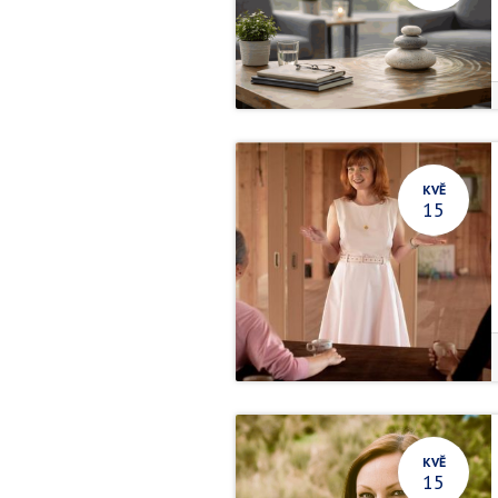
KVĚ
15
KVĚ
15