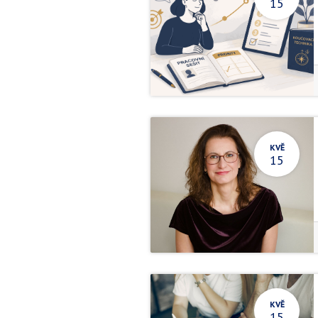
15
KVĚ
15
KVĚ
15