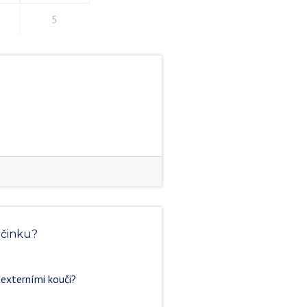
5
učinku?
 externími kouči?