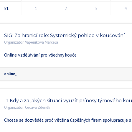
31
1
2
3
4
SIG: Za hranicí role: Systemický pohled v koučování
Organizátor:
Vápeníková Marcela
Online vzdělávání pro všechny kouče
online
,
,
1:1 Kdy a za jakých situací využít přínosy týmového ko
Organizátor:
Cecava Zdeněk
Chcete se dozvědět proč většina úspěšných firem spolupracuje s