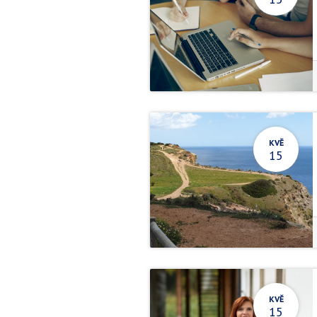
KVĚ
15
KVĚ
15