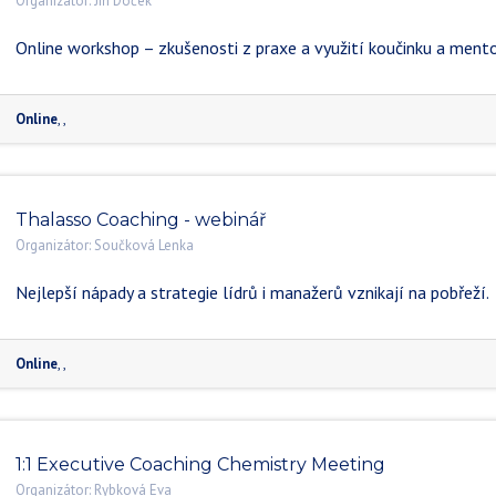
Organizátor:
Jiří Doček
Online workshop – zkušenosti z praxe a využití koučinku a ment
Online
,
,
Thalasso Coaching - webinář
Organizátor:
Součková Lenka
Nejlepší nápady a strategie lídrů i manažerů vznikají na pobřeží.
Online
,
,
1:1 Executive Coaching Chemistry Meeting
Organizátor:
Rybková Eva