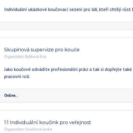
Individuální ukázkové koučovací sezení pro lidi, kteří chtějí růst
Skupinová supervize pro kouče
Organizátor:
Rybková Eva
Jako koučové odvádíte profesionální práci a tak si dopřejte také
pracovní roli.
Online
,
,
1:1 Individuální koučink pro veřejnost
Organizátor:
Součková Lenka