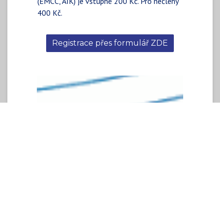
(EMCC, AIK) je vstupné 200 Kč. Pro nečleny
400 Kč.
Registrace přes formulář ZDE
DATUM A ČAS
středa
18. října 2023