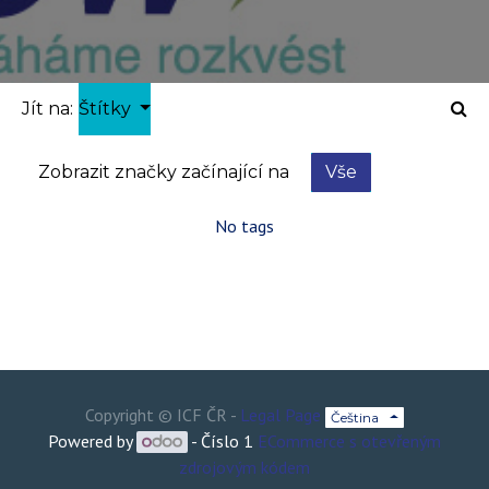
Jít na:
Štítky
Zobrazit značky začínající na
Vše
No tags
Copyright ©
ICF ČR
-
Legal Page
Čeština
Powered by
- Číslo 1
ECommerce s otevřeným
zdrojovým kódem